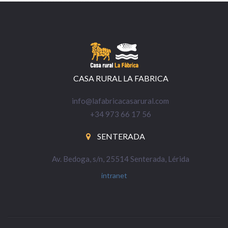
CASA RURAL LA FABRICA
info@lafabricacasarural.com
+34 973 66 17 56
SENTERADA
Av. Bedoga, s/n, 25514 Senterada, Lérida
intranet