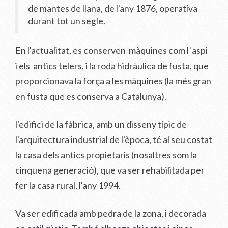
de mantes de llana, de l'any 1876, operativa
durant tot un segle.
En l'actualitat, es conserven màquines com l´aspi
i els antics telers, i la roda hidràulica de fusta, que
proporcionava la força a les màquines (la més gran
en fusta que es conserva a Catalunya).
l'edifici de la fàbrica, amb un disseny típic de
l'arquitectura industrial de l'època, té al seu costat
la casa dels antics propietaris (nosaltres som la
cinquena generació), que va ser rehabilitada per
fer la casa rural, l'any 1994.
Va ser edificada amb pedra de la zona, i decorada